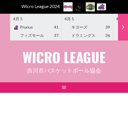
Wicro League 2024
4月 5
4月 5
4月 5
Prunus
41
キヨーズ
39
M
フィズモール
37
ドラミングス
36
Am
Skip
WICRO LEAGUE
to
content
吉川市バスケットボール協会