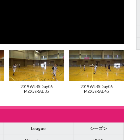
2019 WLRS Day06
2019 WLRS Day06
MZXvsRAL 3p
MZXvsRAL 4p
League
シーズン