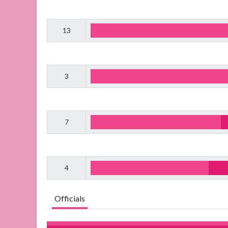
13
3
7
4
Officials