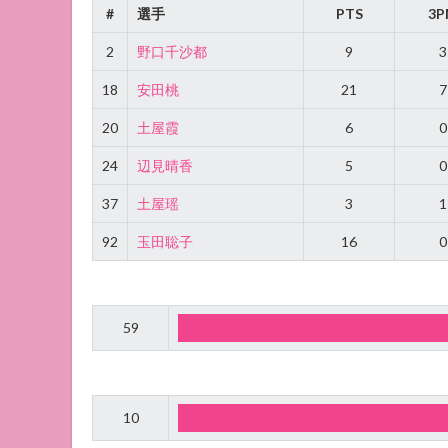
#
選手
PTS
3P
2
野口千沙都
9
3
18
安田桃
21
7
20
土屋霞
6
0
24
辺見晴香
5
0
37
土屋瑶
3
1
92
玉田聡子
16
0
59
10