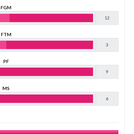
FGM
12
FTM
3
PF
9
MS
6