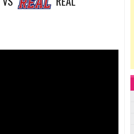
VS
REAL