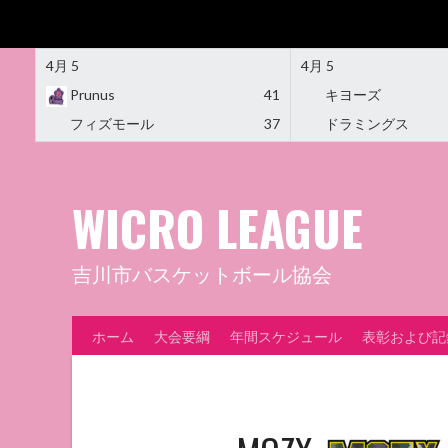
4月 5
4月 5
Prunus
41
キヨーズ
フィズモール
37
ドラミングス
Skip
to
content
WICRO LEAGUE
吉川市バスケットボール協会
ホーム
大会要綱
年間スケジュール
表彰および記