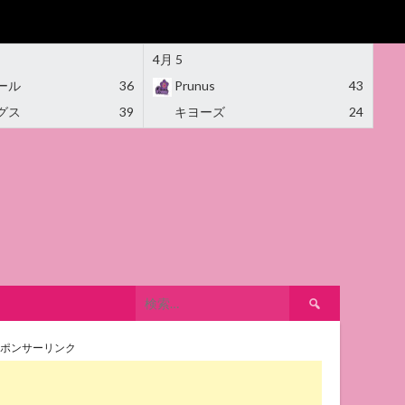
4月 5
ール
36
Prunus
43
グス
39
キヨーズ
24
検
索:
ポンサーリンク