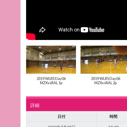
2019 WLRS Day06
2019 WLRS Day06
MZXvsRAL 1p
MZXvsRAL 2p
詳細
日付
時間