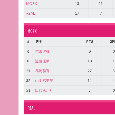
MOZX
13
21
REAL
17
7
MOZX
#
選手
PTS
3P
6
増田夕稀
0
0
8
近藤優華
10
1
24
馬崎萌香
27
5
32
山本麻美菜
14
4
51
田代あかり
8
0
REAL