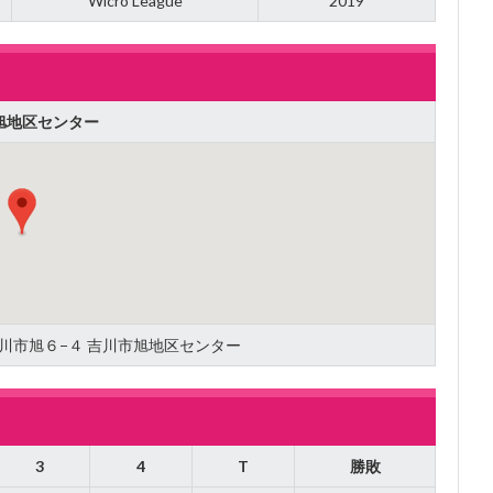
Wicro League
2019
旭地区センター
県吉川市旭６−４ 吉川市旭地区センター
3
4
T
勝敗