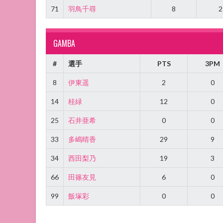
71
羽鳥千尋
8
2
GAMBA
#
選手
PTS
3PM
8
伊東遥
2
0
14
桂緑
12
0
25
石井亜希
0
0
33
多嶋晴香
29
9
34
西田梨乃
19
3
66
田篠友見
6
0
99
飯塚彩
0
0