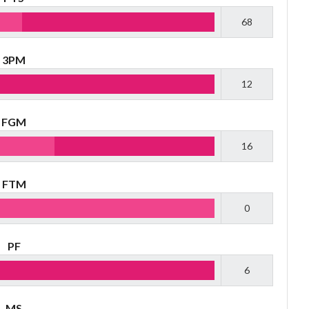
68
3PM
12
FGM
16
FTM
0
PF
6
MS