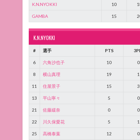
K.N.NYOKKI
10
1
GAMBA
15
2
K.N.NYOKKI
#
選手
PTS
3P
6
六角沙也子
10
0
8
横山真理
19
1
11
住屋景子
15
3
13
平山寧々
5
0
21
佐藤緩奈
0
0
22
川久保愛花
5
1
25
高橋泰葉
12
0