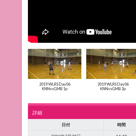
2019 WLRS Day06
2019 WLRS Day06
KNNvsGMB 1p
KNNvsGMB 2p
詳細
日付
時間