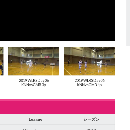
2019 WLRS Day06
2019 WLRS Day06
KNNvsGMB 3p
KNNvsGMB 4p
League
シーズン