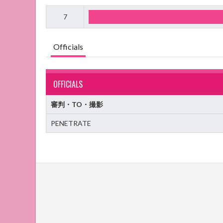
7
Officials
OFFICIALS
審判・TO・撮影
PENETRATE