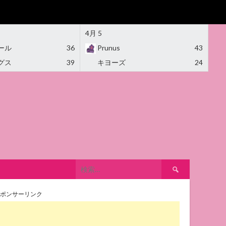
4月 5
ール
36
Prunus
43
グス
39
キヨーズ
24
検
索:
ポンサーリンク