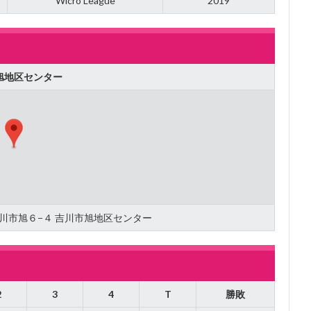
Wicro League
2019
旭地区センター
県吉川市旭６−４ 吉川市旭地区センター
2
3
4
T
勝敗