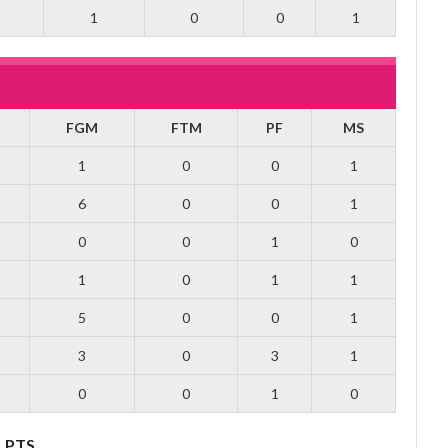
1
0
0
1
FGM
FTM
PF
MS
1
0
0
1
6
0
0
1
0
0
1
0
1
0
1
1
5
0
0
1
3
0
3
1
0
0
1
0
PTS