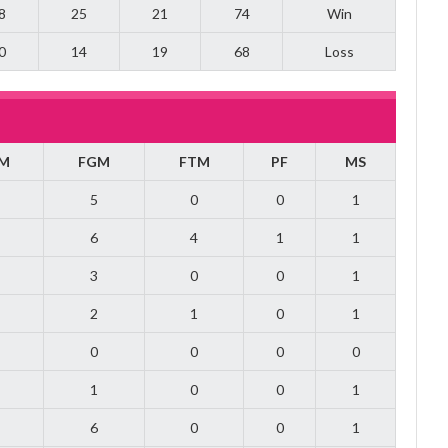
8
25
21
74
Win
0
14
19
68
Loss
M
FGM
FTM
PF
MS
5
0
0
1
6
4
1
1
3
0
0
1
2
1
0
1
0
0
0
0
1
0
0
1
6
0
0
1