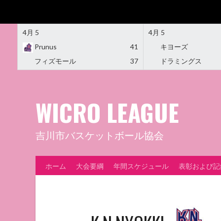
4月 5
4月 5
Prunus
41
キヨーズ
フィズモール
37
ドラミングス
Skip
to
content
WICRO LEAGUE
吉川市バスケットボール協会
ホーム
大会要綱
年間スケジュール
表彰および記