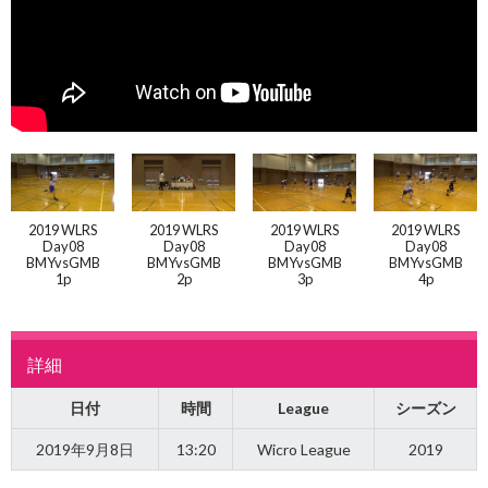
2019 WLRS
2019 WLRS
2019 WLRS
2019 WLRS
Day08
Day08
Day08
Day08
BMYvsGMB
BMYvsGMB
BMYvsGMB
BMYvsGMB
1p
2p
3p
4p
詳細
日付
時間
League
シーズン
2019年9月8日
13:20
Wicro League
2019