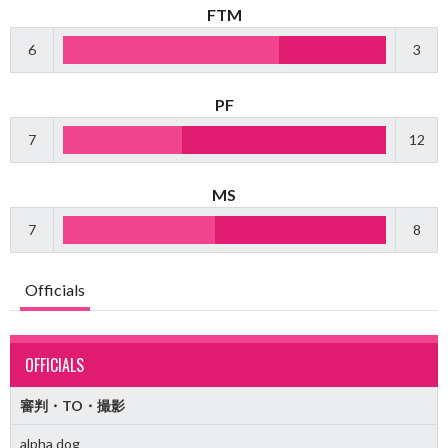
FTM
6
3
PF
7
12
MS
7
8
Officials
OFFICIALS
審判・TO・撮影
alpha dog