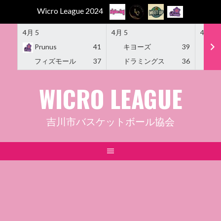
Wicro League 2024
4月 5
4月 5
4月 5
Prunus
41
キヨーズ
39
M
フィズモール
37
ドラミングス
36
Am
Skip
WICRO LEAGUE
to
content
吉川市バスケットボール協会