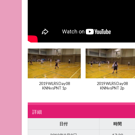
2019 WLRS Day08
2019 WLRS Day08
KNNvsPNT 1p
KNNvsPNT 2p
詳細
日付
時間