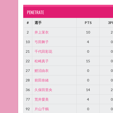
PENETRATE
#
選手
PTS
3P
2
井上茉衣
10
2
10
弓田舞子
4
0
21
千代田彩花
0
0
22
松崎真子
15
0
27
鯉沼由衣
0
0
28
前田奈緒
0
0
36
久保田里央
14
2
77
荒井愛美
4
0
92
片山千鶴
0
0