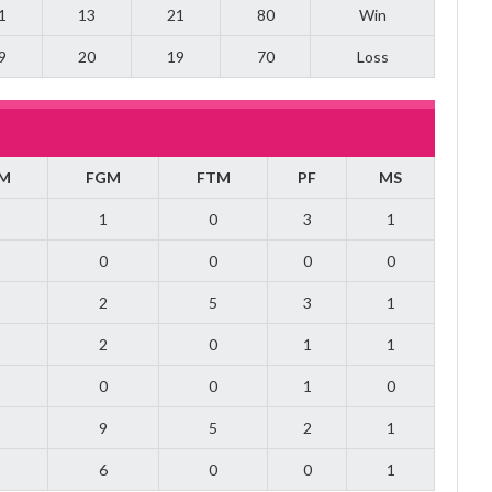
1
13
21
80
Win
9
20
19
70
Loss
M
FGM
FTM
PF
MS
1
0
3
1
0
0
0
0
2
5
3
1
2
0
1
1
0
0
1
0
9
5
2
1
6
0
0
1