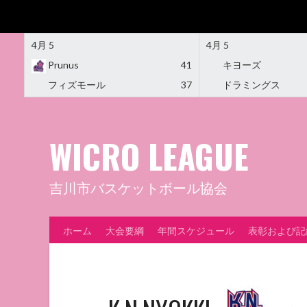
4月 5
4月 5
Prunus
41
キヨーズ
フィズモール
37
ドラミングス
Skip
to
content
WICRO LEAGUE
吉川市バスケットボール協会
ホーム
大会要綱
年間スケジュール
表彰および記