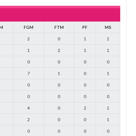
M
FGM
FTM
PF
MS
2
0
1
1
1
2
1
1
0
0
0
0
7
1
0
1
0
0
0
0
0
0
0
0
4
0
2
1
2
0
0
1
0
0
0
0