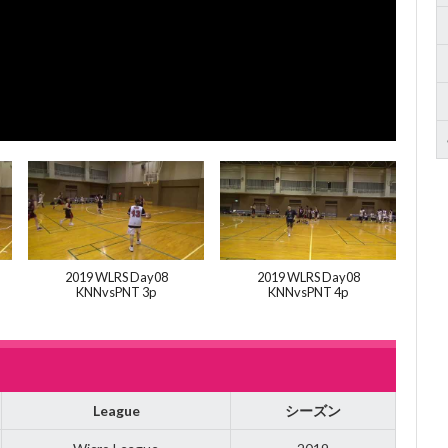
2019 WLRS Day08
2019 WLRS Day08
KNNvsPNT 3p
KNNvsPNT 4p
League
シーズン