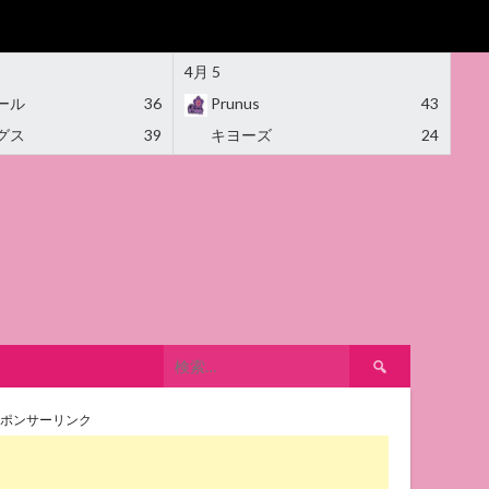
4月 5
ール
36
Prunus
43
グス
39
キヨーズ
24
検
索:
ポンサーリンク