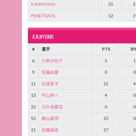
K.N.NYOKKI
25
2
PENETRATE
12
1
K.N.NYOKKI
#
選手
PTS
3P
6
六角沙也子
5
1
9
安藤由夏
0
0
11
住屋景子
21
4
13
平山寧々
4
0
22
川久保愛花
0
0
55
横山真理
23
0
21
佐藤緩奈
27
5