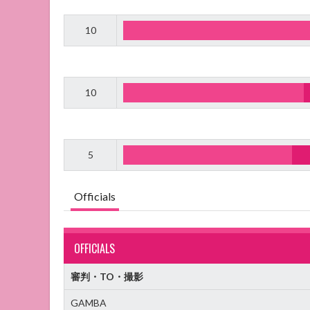
10
10
5
Officials
OFFICIALS
審判・TO・撮影
GAMBA