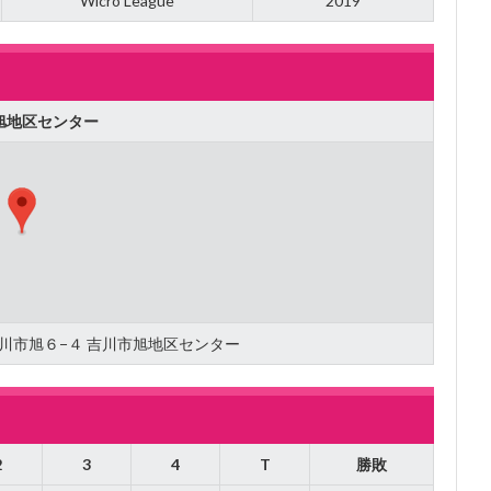
Wicro League
2019
旭地区センター
県吉川市旭６−４ 吉川市旭地区センター
2
3
4
T
勝敗