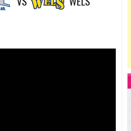
VS
WELS