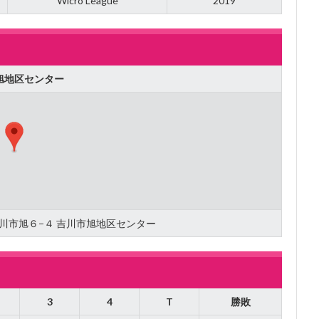
Wicro League
2019
旭地区センター
県吉川市旭６−４ 吉川市旭地区センター
3
4
T
勝敗