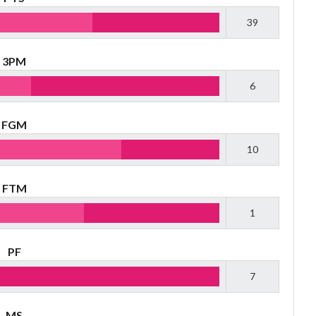
39
3PM
6
FGM
10
FTM
1
PF
7
MS