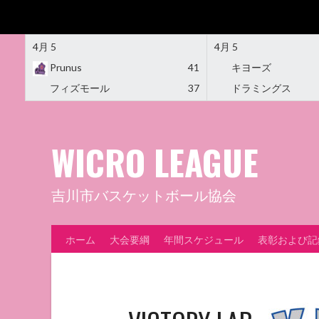
4月 5
4月 5
Prunus
41
キヨーズ
フィズモール
37
ドラミングス
Skip
to
content
WICRO LEAGUE
吉川市バスケットボール協会
ホーム
大会要綱
年間スケジュール
表彰および記