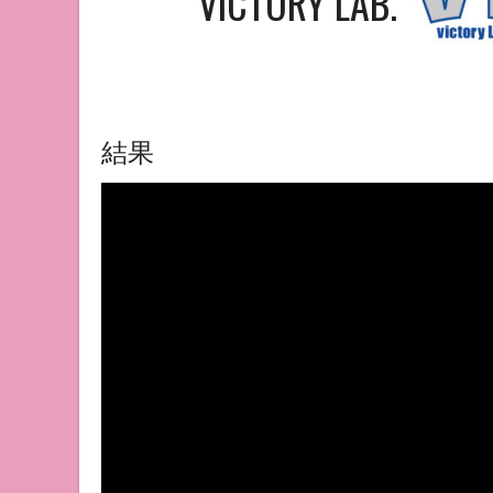
VICTORY LAB.
結果