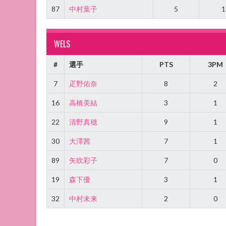
87
中村葉子
5
1
WELS
#
選手
PTS
3PM
7
疋野佑奈
8
2
16
高橋美結
3
1
22
清野真穂
9
1
30
大澤茜
7
1
89
矢吹彩子
7
0
19
森下優
3
1
32
中村未来
2
0