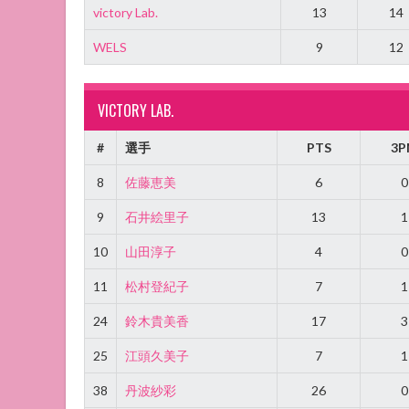
victory Lab.
13
14
WELS
9
12
VICTORY LAB.
#
選手
PTS
3P
8
佐藤恵美
6
0
9
石井絵里子
13
1
10
山田淳子
4
0
11
松村登紀子
7
1
24
鈴木貴美香
17
3
25
江頭久美子
7
1
38
丹波紗彩
26
0