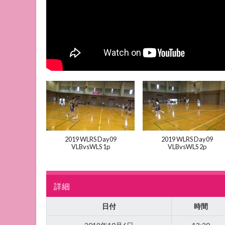
2019 WLRS Day09
2019 WLRS Day09
VLBvsWLS 1p
VLBvsWLS 2p
詳細
日付
時間