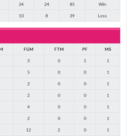
24
24
85
Win
10
8
39
Loss
M
FGM
FTM
PF
MS
3
0
1
1
5
0
0
1
2
0
0
1
2
0
0
1
4
0
0
1
2
0
0
1
12
2
0
1