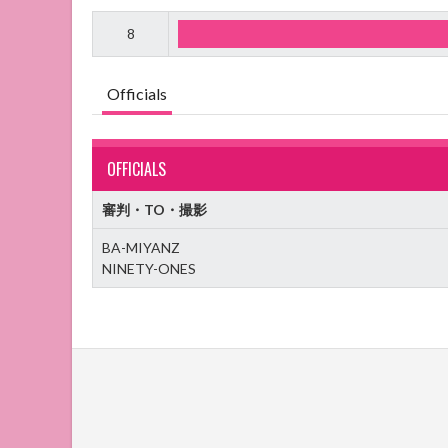
8
Officials
OFFICIALS
審判・TO・撮影
BA-MIYANZ
NINETY-ONES