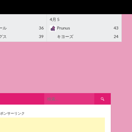
4月 5
ール
36
Prunus
43
グス
39
キヨーズ
24
検
索:
ポンサーリンク