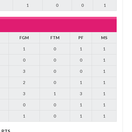
1
0
0
1
FGM
FTM
PF
MS
1
0
1
1
0
0
0
1
3
0
0
1
2
0
1
1
3
1
3
1
0
0
1
1
1
0
1
1
PTS