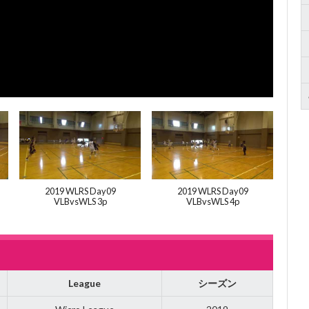
2019 WLRS Day09
2019 WLRS Day09
VLBvsWLS 3p
VLBvsWLS 4p
League
シーズン