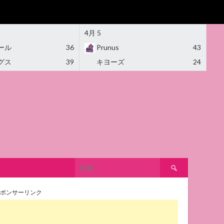
4月 5
ール
36
Prunus
43
グス
39
キヨーズ
24
検
索:
ポンサーリンク