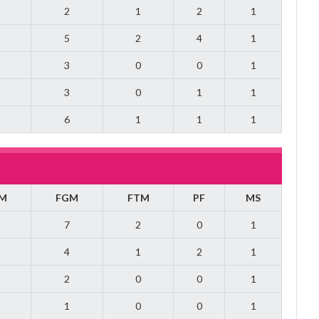
2
1
2
1
5
2
4
1
3
0
0
1
3
0
1
1
6
1
1
1
M
FGM
FTM
PF
MS
7
2
0
1
4
1
2
1
2
0
0
1
1
0
0
1