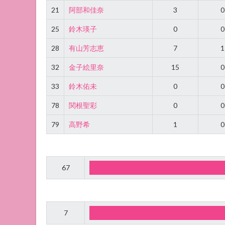
21
阿部和佳奈
3
0
25
鈴木瑛子
0
0
28
有山芳志恵
7
1
32
金子絵里奈
15
0
33
鈴木佑未
0
0
78
関根聖彩
0
0
79
高野希
1
0
67
7