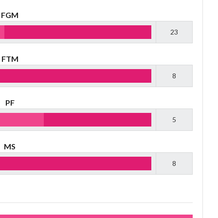
FGM
23
FTM
8
PF
5
MS
8