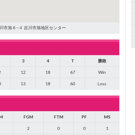
県吉川市旭６−４ 吉川市旭地区センター
3
4
T
勝敗
2
12
18
67
Win
0
13
18
60
Loss
M
FGM
FTM
PF
MS
2
0
0
1