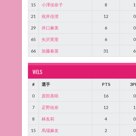
15
小澤佳奈子
8
1
21
祝井佳澄
12
0
29
井口麻美
6
0
65
矢沢実里
6
0
66
加藤春菜
31
6
WELS
#
選手
PTS
3P
0
原田美咲
16
0
7
疋野佑奈
12
1
8
林友莉
4
0
15
馬場麻友
2
0