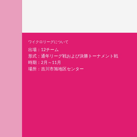
ワイクロリーグについて
出場：12チーム
形式：通年リーグ戦および決勝トーナメント戦
時期：2月～11月
場所：吉川市旭地区センター