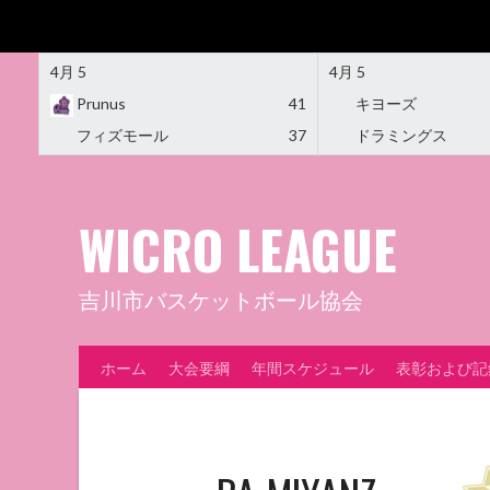
4月 5
4月 5
Prunus
41
キヨーズ
フィズモール
37
ドラミングス
Skip
to
content
WICRO LEAGUE
吉川市バスケットボール協会
ホーム
大会要綱
年間スケジュール
表彰および記