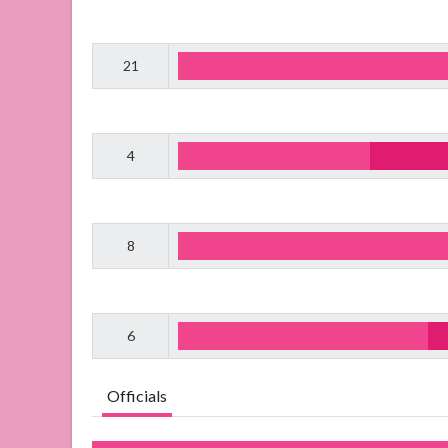
21
4
8
6
Officials