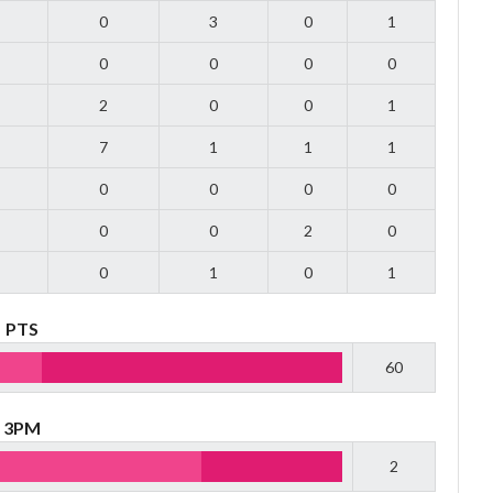
0
3
0
1
0
0
0
0
2
0
0
1
7
1
1
1
0
0
0
0
0
0
2
0
0
1
0
1
PTS
60
3PM
2