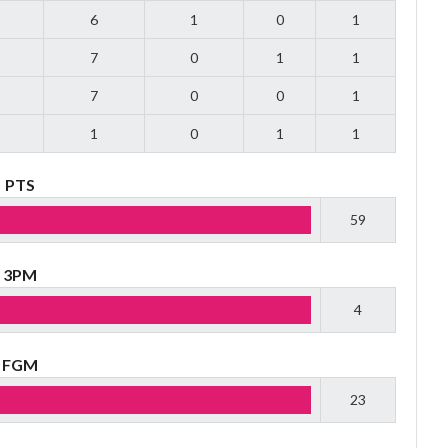
6
1
0
1
7
0
1
1
7
0
0
1
1
0
1
1
PTS
59
3PM
4
FGM
23