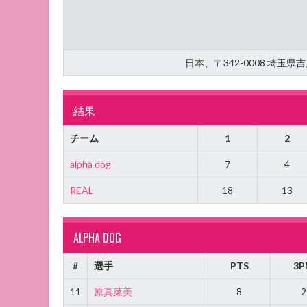
日本、〒342-0008 埼玉
結果
チーム
1
2
alpha dog
7
4
REAL
18
13
ALPHA DOG
#
選手
PTS
3P
11
原真菜美
8
2