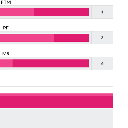
FTM
1
PF
3
MS
6