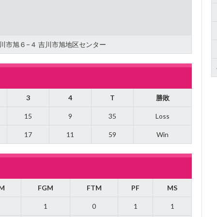
県吉川市旭６−４ 吉川市旭地区センター
3
4
T
勝敗
15
9
35
Loss
17
11
59
Win
M
FGM
FTM
PF
MS
1
0
1
1