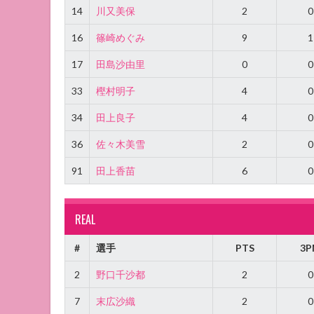
14
川又美保
2
0
16
篠崎めぐみ
9
1
17
田島沙由里
0
0
33
樫村明子
4
0
34
田上良子
4
0
36
佐々木美雪
2
0
91
田上香苗
6
0
REAL
#
選手
PTS
3P
2
野口千沙都
2
0
7
末広沙織
2
0