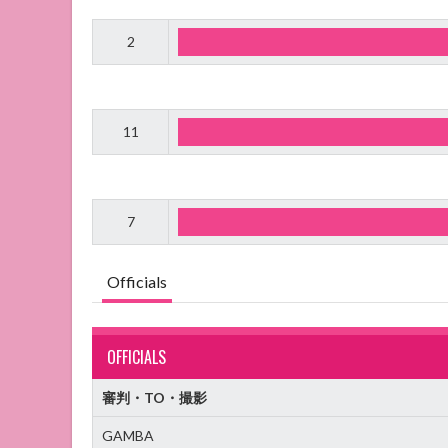
2
11
7
Officials
OFFICIALS
審判・TO・撮影
GAMBA