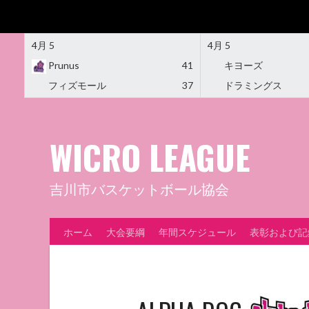
4月 5
4月 5
Prunus
41
キヨーズ
フィズモール
37
ドラミングス
Skip
to
content
WICRO LEAGUE
吉川市バスケットボール協会
ホーム
大会要綱
年間スケジュール
表彰および記