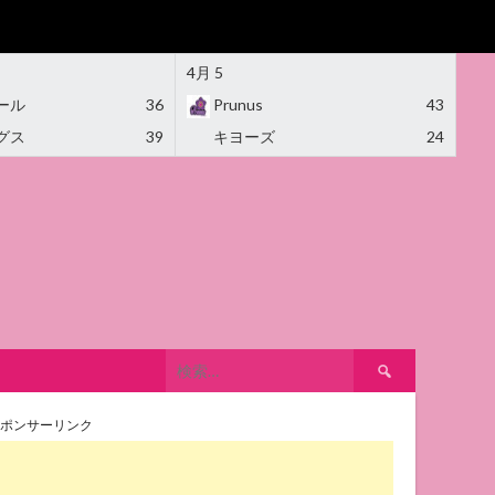
4月 5
ール
36
Prunus
43
グス
39
キヨーズ
24
検
索:
ポンサーリンク