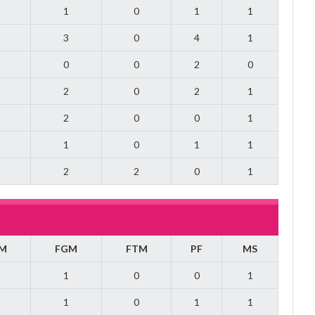
1
0
1
1
3
0
4
1
0
0
2
0
2
0
2
1
2
0
0
1
1
0
1
1
2
2
0
1
M
FGM
FTM
PF
MS
1
0
0
1
1
0
1
1