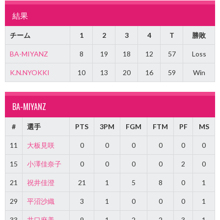
結果
チーム
1
2
3
4
T
勝敗
BA-MIYANZ
8
19
18
12
57
Loss
K.N.NYOKKI
10
13
20
16
59
Win
BA-MIYANZ
#
選手
PTS
3PM
FGM
FTM
PF
MS
11
大板見咲
0
0
0
0
0
0
15
小澤佳奈子
0
0
0
0
2
0
21
祝井佳澄
21
1
5
8
0
1
29
平沼沙織
3
1
0
0
0
1
33
井口麻美
9
1
2
2
3
1