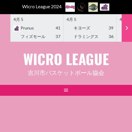
Wicro League 2024
4月 5
4月 5
4月 5
Prunus
41
キヨーズ
39
M
フィズモール
37
ドラミングス
36
Am
Skip
WICRO LEAGUE
to
content
吉川市バスケットボール協会