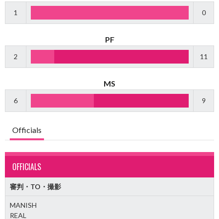
1
0
PF
2
11
MS
6
9
Officials
OFFICIALS
審判・TO・撮影
MANISH
REAL