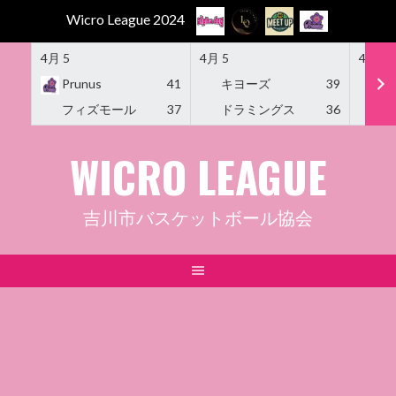
Wicro League 2024
4月 5
4月 5
4月 5
Prunus
41
キヨーズ
39
M
フィズモール
37
ドラミングス
36
Am
Skip
WICRO LEAGUE
to
content
吉川市バスケットボール協会