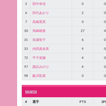
3
田中幸佳
0
0
6
田代あかり
2
0
7
高橋寛美
0
0
30
馬崎萌香
27
4
31
加瀬智子
6
0
33
内田真奈美
9
0
72
平子菜摘
4
0
97
諏訪みのり
4
0
98
飯川彩菜
0
0
MANISH
#
選手
PTS
3P