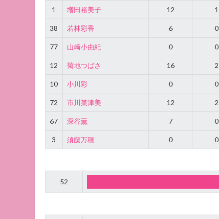
1
増田裕美子
12
1
38
若林彩香
6
0
77
山崎小由紀
0
0
12
菊地つばさ
16
2
10
小川彩
0
0
72
市川菜津美
12
2
67
深谷薫
7
0
3
須藤万穂
0
0
52