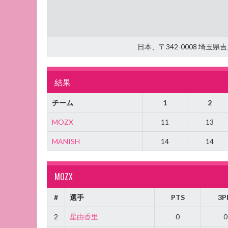
日本、〒342-0008 埼玉
結果
チーム
1
2
MOZX
11
13
MANISH
14
14
MOZX
#
選手
PTS
3P
2
星由香里
0
0