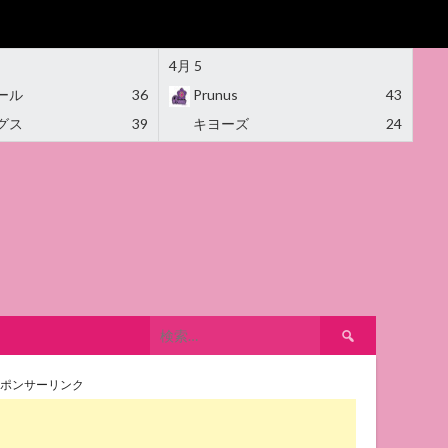
4月 5
ール
36
Prunus
43
グス
39
キヨーズ
24
検
索:
ポンサーリンク