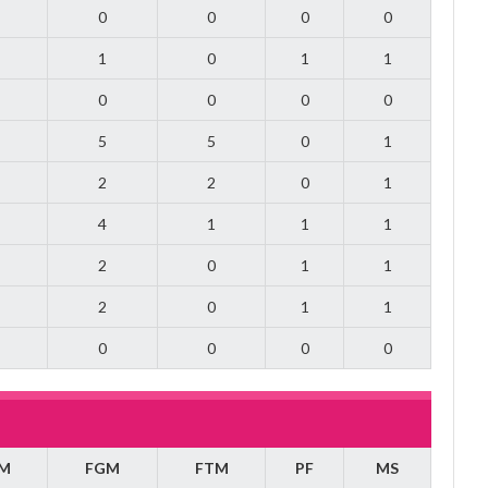
0
0
0
0
1
0
1
1
0
0
0
0
5
5
0
1
2
2
0
1
4
1
1
1
2
0
1
1
2
0
1
1
0
0
0
0
M
FGM
FTM
PF
MS