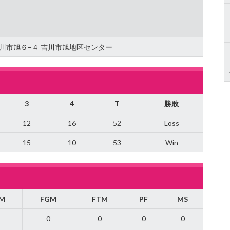
県吉川市旭６−４ 吉川市旭地区センター
3
4
T
勝敗
12
16
52
Loss
15
10
53
Win
M
FGM
FTM
PF
MS
0
0
0
0