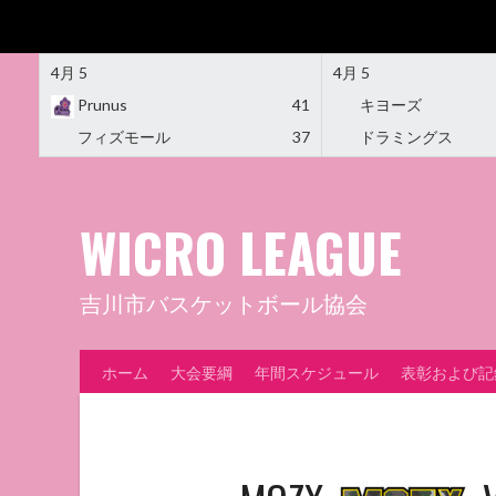
4月 5
4月 5
Prunus
41
キヨーズ
フィズモール
37
ドラミングス
Skip
to
content
WICRO LEAGUE
吉川市バスケットボール協会
ホーム
大会要綱
年間スケジュール
表彰および記