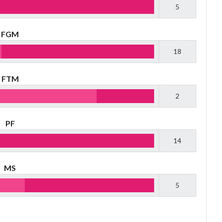
5
FGM
18
FTM
2
PF
14
MS
5