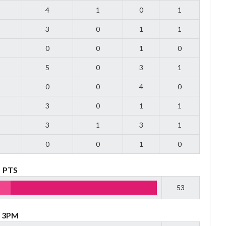
4
1
0
1
3
0
1
1
0
0
1
0
5
0
3
1
0
0
4
0
3
0
1
1
3
1
3
1
0
0
1
0
PTS
53
3PM