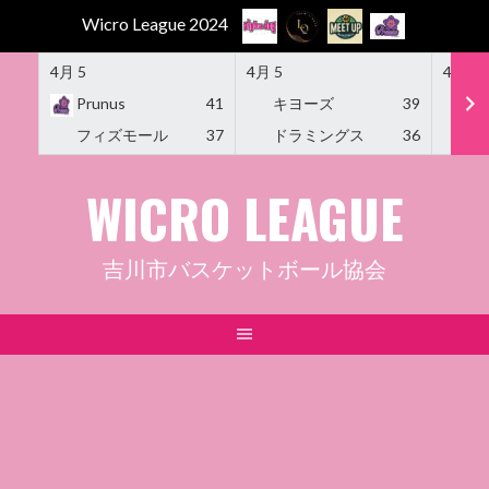
Wicro League 2024
4月 5
4月 5
4月 5
Prunus
41
キヨーズ
39
M
フィズモール
37
ドラミングス
36
Am
Skip
WICRO LEAGUE
to
content
吉川市バスケットボール協会