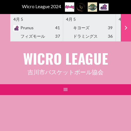
Wicro League 2024
4月 5
4月 5
4月 5
Prunus
41
キヨーズ
39
M
フィズモール
37
ドラミングス
36
Am
Skip
WICRO LEAGUE
to
content
吉川市バスケットボール協会