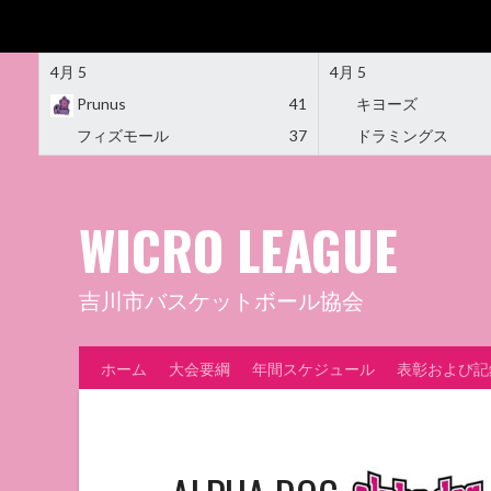
4月 5
4月 5
Prunus
41
キヨーズ
フィズモール
37
ドラミングス
Skip
to
content
WICRO LEAGUE
吉川市バスケットボール協会
ホーム
大会要綱
年間スケジュール
表彰および記