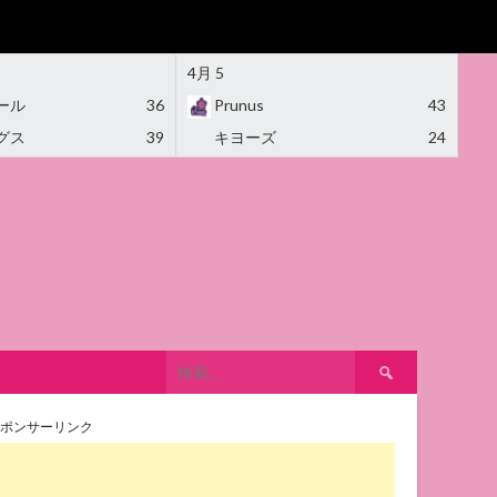
4月 5
ール
36
Prunus
43
グス
39
キヨーズ
24
検
索:
ポンサーリンク