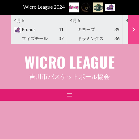
Wicro League 2024
4月 5
4月 5
4月 5
Prunus
41
キヨーズ
39
M
フィズモール
37
ドラミングス
36
Am
Skip
WICRO LEAGUE
to
content
吉川市バスケットボール協会