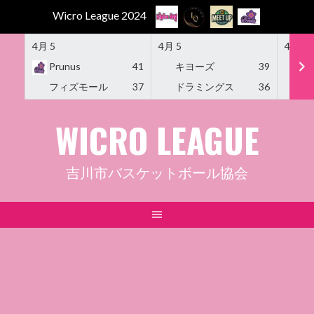
Wicro League 2024
4月 5
4月 5
4月 5
Prunus
41
キヨーズ
39
M
フィズモール
37
ドラミングス
36
Am
Skip
WICRO LEAGUE
to
content
吉川市バスケットボール協会