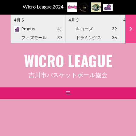
Wicro League 2024
4月 5
4月 5
4月 5
Prunus
41
キヨーズ
39
M
フィズモール
37
ドラミングス
36
Am
Skip
WICRO LEAGUE
to
content
吉川市バスケットボール協会