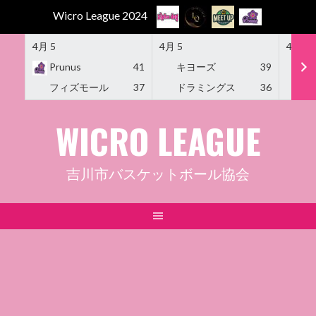
Wicro League 2024
4月 5
4月 5
4月 5
Prunus
41
キヨーズ
39
M
フィズモール
37
ドラミングス
36
Am
Skip
WICRO LEAGUE
to
content
吉川市バスケットボール協会