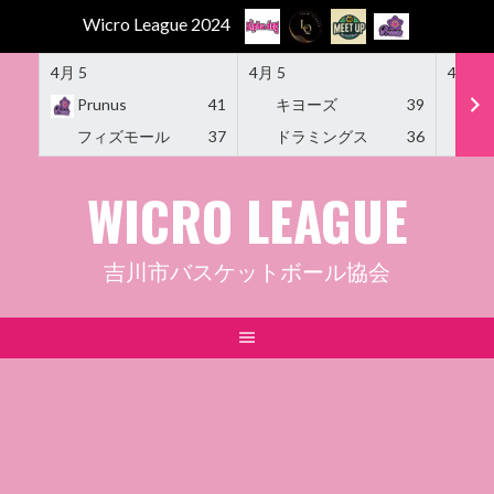
Wicro League 2024
4月 5
4月 5
4月 5
Prunus
41
キヨーズ
39
M
フィズモール
37
ドラミングス
36
Am
Skip
WICRO LEAGUE
to
content
吉川市バスケットボール協会