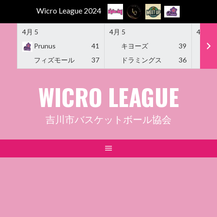
Wicro League 2024
4月 5
4月 5
4月 5
Prunus
41
キヨーズ
39
M
フィズモール
37
ドラミングス
36
Am
Skip
WICRO LEAGUE
to
content
吉川市バスケットボール協会