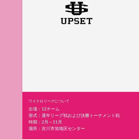
ワイクロリーグについて
出場：12チーム
形式：通年リーグ戦および決勝トーナメント戦
時期：2月～11月
場所：吉川市旭地区センター