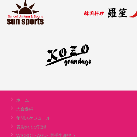
ホーム
大会要綱
年間スケジュール
表彰および記録
WICRO LEAGUE 選手生涯得点