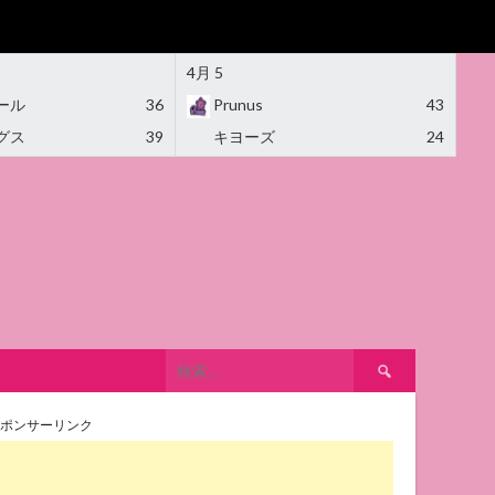
4月 5
ール
36
Prunus
43
グス
39
キヨーズ
24
検
索:
ポンサーリンク