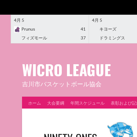
4月 5
4月 5
Prunus
41
キヨーズ
フィズモール
37
ドラミングス
Skip
to
content
WICRO LEAGUE
吉川市バスケットボール協会
ホーム
大会要綱
年間スケジュール
表彰および記