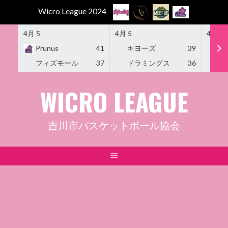
Wicro League 2024
4月 5
4月 5
4月 5
Prunus
41
キヨーズ
39
M
フィズモール
37
ドラミングス
36
Am
Skip
WICRO LEAGUE
to
content
吉川市バスケットボール協会