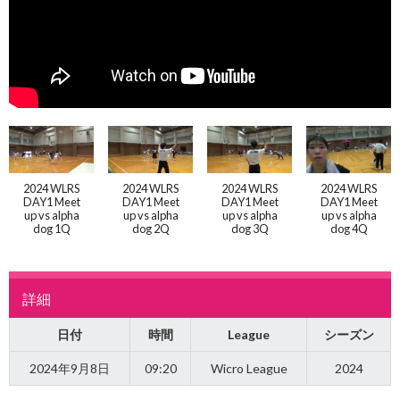
2024 WLRS
2024 WLRS
2024 WLRS
2024 WLRS
DAY1 Meet
DAY1 Meet
DAY1 Meet
DAY1 Meet
up vs alpha
up vs alpha
up vs alpha
up vs alpha
dog 1Q
dog 2Q
dog 3Q
dog 4Q
詳細
日付
時間
League
シーズン
2024年9月8日
09:20
Wicro League
2024