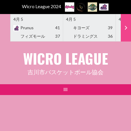
Wicro League 2024
4月 5
4月 5
4月 5
Prunus
41
キヨーズ
39
M
フィズモール
37
ドラミングス
36
Am
Skip
WICRO LEAGUE
to
content
吉川市バスケットボール協会