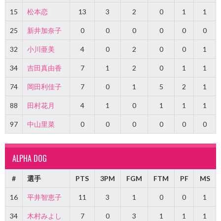
15
松本恋
13
3
2
0
1
1
25
新井加奈子
0
0
0
0
0
0
32
小川亜美
4
0
2
0
0
1
34
吉田真由香
7
1
2
0
1
1
74
岡田利佳子
7
0
1
5
2
1
88
田村花月
4
1
0
1
1
1
97
中山里菜
0
0
0
0
0
0
ALPHA DOG
#
選手
PTS
3PM
FGM
FTM
PF
MS
16
平井智恵子
11
3
1
0
0
1
34
木村みよし
7
0
3
1
1
1