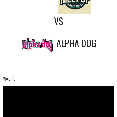
VS
ALPHA DOG
結果