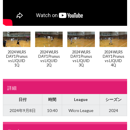
2024 WLRS
2024 WLRS
2024 WLRS
2024 WLRS
DAY1 Prunus
DAY1 Prunus
DAY1 Prunus
DAY1 Prunus
vs LIQUID
vs LIQUID
vs LIQUID
vs LIQUID
1Q
2Q
3Q
4Q
詳細
日付
時間
League
シーズン
2024年9月8日
10:40
Wicro League
2024