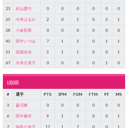
23
杉山愛弓
0
0
0
0
0
0
25
今井はるか
2
0
1
0
2
1
28
小倉彩果
0
0
0
0
0
0
45
田中いづみ
7
1
2
0
1
1
51
高畑未央
5
1
1
0
0
1
67
今井久美子
0
0
0
0
1
0
LIQUID
#
選手
PTS
3PM
FGM
FTM
PF
MS
3
蓼沼舞
0
0
0
0
0
0
6
田中麻衣
9
1
3
0
0
1
7
福島七奈子
17
1
7
0
0
1