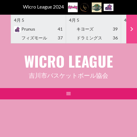
Wicro League 2024
4月 5
4月 5
4月 5
Prunus
41
キヨーズ
39
M
フィズモール
37
ドラミングス
36
Am
Skip
WICRO LEAGUE
to
content
吉川市バスケットボール協会