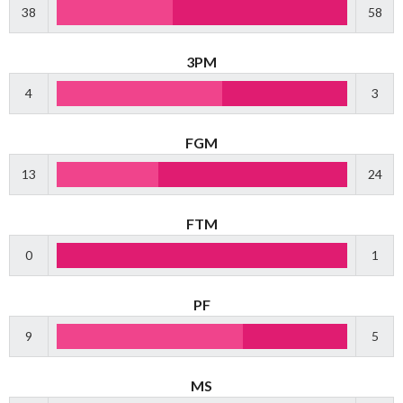
38
58
3PM
4
3
FGM
13
24
FTM
0
1
PF
9
5
MS