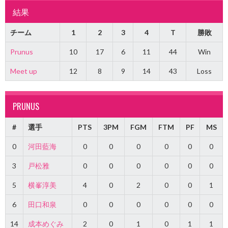
結果
チーム
1
2
3
4
T
勝敗
Prunus
10
17
6
11
44
Win
Meet up
12
8
9
14
43
Loss
PRUNUS
#
選手
PTS
3PM
FGM
FTM
PF
MS
0
河田藍海
0
0
0
0
0
0
3
戸松雅
0
0
0
0
0
0
5
横峯淳美
4
0
2
0
0
1
6
田口和泉
0
0
0
0
0
0
14
成本めぐみ
2
0
1
0
1
1