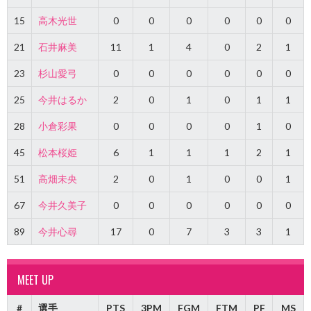
15
高木光世
0
0
0
0
0
0
21
石井麻美
11
1
4
0
2
1
23
杉山愛弓
0
0
0
0
0
0
25
今井はるか
2
0
1
0
1
1
28
小倉彩果
0
0
0
0
1
0
45
松本桜姫
6
1
1
1
2
1
51
高畑未央
2
0
1
0
0
1
67
今井久美子
0
0
0
0
0
0
89
今井心尋
17
0
7
3
3
1
MEET UP
#
選手
PTS
3PM
FGM
FTM
PF
MS