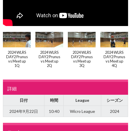
2024 WLRS
2024 WLRS
2024 WLRS
2024 WLRS
DAY2 Prunus
DAY2 Prunus
DAY2 Prunus
DAY2 Prunus
vs Meet up
vs Meet up
vs Meet up
vs Meet up
1Q
2Q
3Q
4Q
詳細
日付
時間
League
シーズン
2024年9月22日
10:40
Wicro League
2024