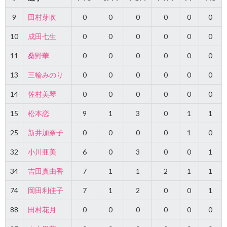
9
田村芽吹
0
0
0
0
0
0
10
成田七生
0
0
0
0
0
0
11
桑野華
0
0
0
0
0
0
13
三輪みのり
0
0
0
0
0
0
14
佐村美琴
0
0
0
0
0
0
15
松本恋
9
1
3
0
1
1
25
新井加奈子
0
0
0
0
1
0
32
小川亜美
6
0
3
0
0
1
34
吉田真由香
7
1
1
2
1
1
74
岡田利佳子
7
1
2
0
0
1
88
田村花月
0
0
0
0
0
0