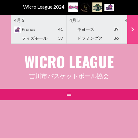
Wicro League 2024
4月 5
4月 5
4月 5
Prunus
41
キヨーズ
39
M
フィズモール
37
ドラミングス
36
Am
Skip
WICRO LEAGUE
to
content
吉川市バスケットボール協会