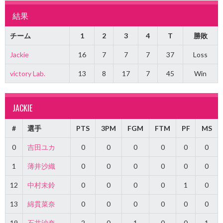
結果
チーム
1
2
3
4
T
勝敗
Jackie
16
7
7
7
37
Loss
victory Lab.
13
8
17
7
45
Win
JACKIE
#
選手
PTS
3PM
FGM
FTM
PF
MS
0
吉田ユカ
0
0
0
0
0
0
1
薄井沙織
0
0
0
0
0
0
12
中村未鈴
0
0
0
0
1
0
13
綿貫菜奈
0
0
0
0
0
0
19
石井沙奈
2
0
1
0
0
1