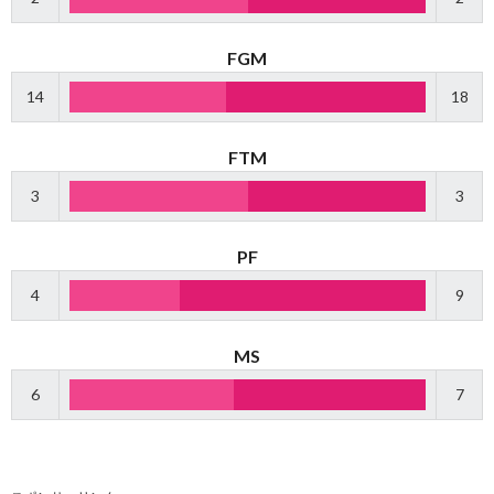
FGM
14
18
FTM
3
3
PF
4
9
MS
6
7