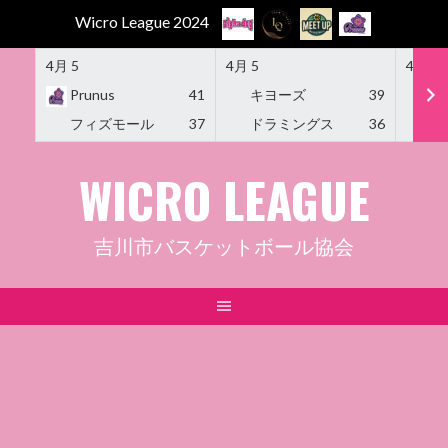
Wicro League 2024
4月 5
4月 5
4月 5
Prunus
41
キヨーズ
39
M
フィズモール
37
ドラミングス
36
Am
Skip
WICRO LEAGUE
to
content
吉川市バスケットボール協会