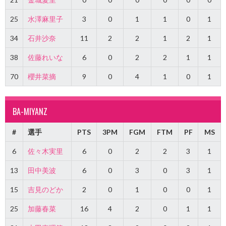
25
水澤麻里子
3
0
1
1
0
1
34
石井沙奈
11
2
2
1
2
1
38
佐藤れいな
6
0
2
2
1
1
70
櫻井菜摘
9
0
4
1
0
1
BA-MIYANZ
#
選手
PTS
3PM
FGM
FTM
PF
MS
6
佐々木実里
6
0
2
2
3
1
13
田中美波
6
0
3
0
3
1
15
吉見のどか
2
0
1
0
0
1
25
加藤春菜
16
4
2
0
1
1