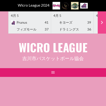
Wicro League 2024
4月 5
4月 5
4月 5
Prunus
41
キヨーズ
39
M
フィズモール
37
ドラミングス
36
Am
Skip
WICRO LEAGUE
to
content
吉川市バスケットボール協会