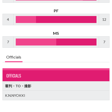
PF
4
12
MS
7
7
Officials
OFFICIALS
審判・TO・撮影
K.N.NYOKKI