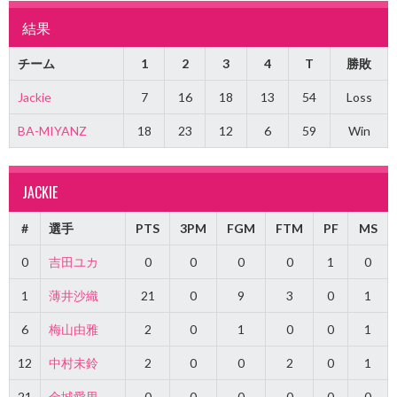
結果
チーム
1
2
3
4
T
勝敗
Jackie
7
16
18
13
54
Loss
BA-MIYANZ
18
23
12
6
59
Win
JACKIE
#
選手
PTS
3PM
FGM
FTM
PF
MS
0
吉田ユカ
0
0
0
0
1
0
1
薄井沙織
21
0
9
3
0
1
6
梅山由雅
2
0
1
0
0
1
12
中村未鈴
2
0
0
2
0
1
21
金城愛里
0
0
0
0
0
0