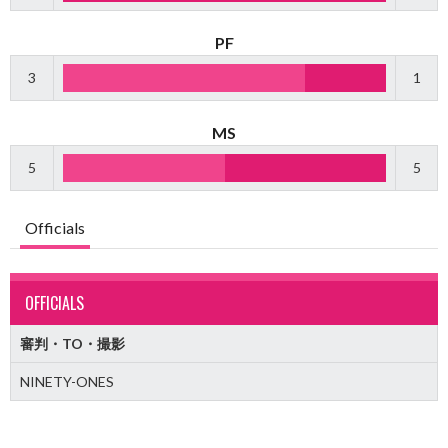
PF
3
1
MS
5
5
Officials
OFFICIALS
審判・TO・撮影
NINETY-ONES