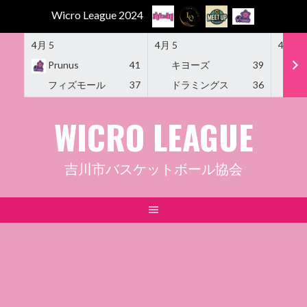
Wicro League 2024
4月 5
4月 5
4月 5
Prunus
41
キヨーズ
39
M
フィズモール
37
ドラミングス
36
Am
Skip
WICRO LEAGUE
to
content
吉川市バスケットボール協会