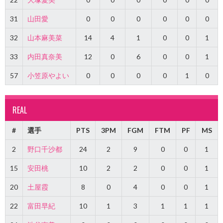
31
山田愛
0
0
0
0
0
0
32
山本麻美菜
14
4
1
0
0
1
33
内田真奈美
12
0
6
0
0
1
57
小笠原やよい
0
0
0
0
1
0
REAL
#
選手
PTS
3PM
FGM
FTM
PF
MS
2
野口千沙都
24
2
9
0
0
1
15
安田桃
10
2
2
0
0
1
20
土屋霞
8
0
4
0
0
1
22
富田早紀
10
1
3
1
1
1