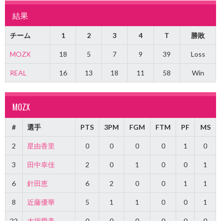
結果
チーム
1
2
3
4
T
勝敗
MOZX
18
5
7
9
39
Loss
REAL
16
13
18
11
58
Win
MOZX
#
選手
PTS
3PM
FGM
FTM
PF
MS
2
星由香里
0
0
0
0
1
0
3
田中幸佳
2
0
1
0
0
1
6
針田恵
6
2
0
0
1
1
8
近藤優華
5
1
1
0
0
1
22
大塚愛美
0
0
0
0
0
0