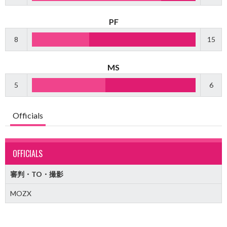
PF
8
15
MS
5
6
Officials
OFFICIALS
審判・TO・撮影
MOZX