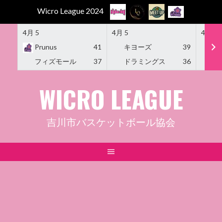
Wicro League 2024
4月 5
4月 5
4月 5
Prunus
41
キヨーズ
39
M
フィズモール
37
ドラミングス
36
Am
Skip
WICRO LEAGUE
to
content
吉川市バスケットボール協会