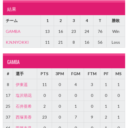
結果
チーム
1
2
3
4
T
勝敗
GAMBA
13
16
23
24
76
Win
K.N.NYOKKI
11
21
8
16
56
Loss
GAMBA
#
選手
PTS
3PM
FGM
FTM
PF
MS
8
伊東遥
11
0
4
3
1
1
17
塩沢萌花
0
0
0
0
0
0
25
石井亜希
2
0
1
0
1
1
37
西塚美香
23
0
7
9
2
1
66
田篠友見
0
0
0
0
1
0