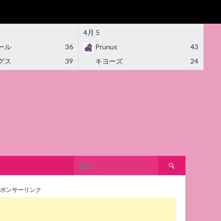
4月 5
ール
36
Prunus
43
グス
39
キヨーズ
24
検
索:
ポンサーリンク