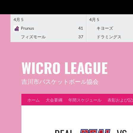
4月 5
4月 5
Prunus
41
キヨーズ
フィズモール
37
ドラミングス
Skip
to
content
WICRO LEAGUE
吉川市バスケットボール協会
ホーム
大会要綱
年間スケジュール
表彰および記