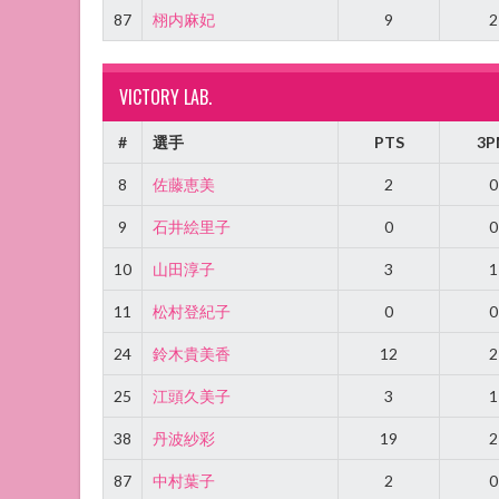
87
栩内麻妃
9
2
VICTORY LAB.
#
選手
PTS
3P
8
佐藤恵美
2
0
9
石井絵里子
0
0
10
山田淳子
3
1
11
松村登紀子
0
0
24
鈴木貴美香
12
2
25
江頭久美子
3
1
38
丹波紗彩
19
2
87
中村葉子
2
0