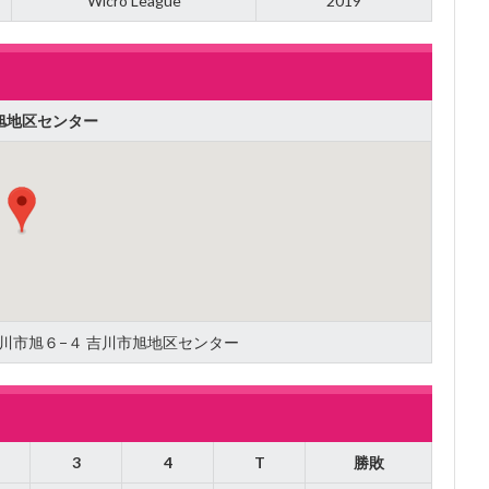
Wicro League
2019
旭地区センター
県吉川市旭６−４ 吉川市旭地区センター
3
4
T
勝敗