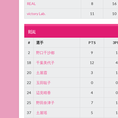
REAL
8
16
victory Lab.
11
10
REAL
#
選手
PTS
3P
2
野口千沙都
9
1
18
千葉美代子
12
4
20
土屋霞
3
1
22
玉田聡子
0
0
24
辺見晴香
4
0
25
野田奈津子
7
1
37
土屋瑶
5
1