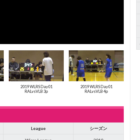
2019 WLRS Day01
2019 WLRS Day01
RALvsVLB 3p
RALvsVLB 4p
League
シーズン