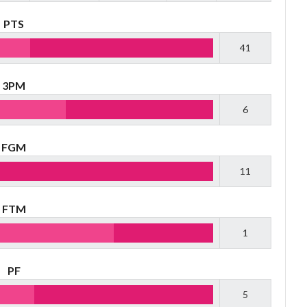
PTS
41
3PM
6
FGM
11
FTM
1
PF
5