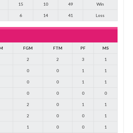
15
10
49
Win
6
14
41
Loss
M
FGM
FTM
PF
MS
2
2
3
1
0
0
1
1
0
0
1
1
0
0
0
0
2
0
1
1
2
0
0
1
1
0
0
1