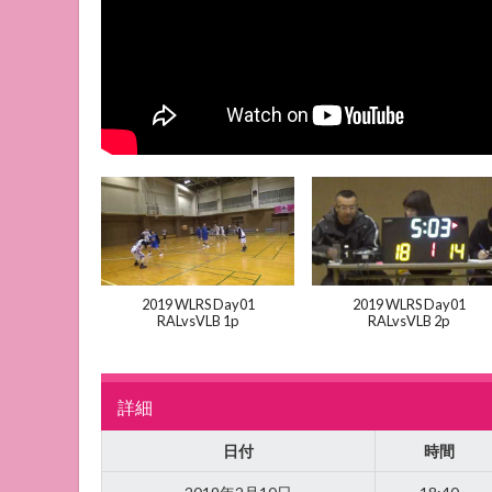
2019 WLRS Day01
2019 WLRS Day01
RALvsVLB 1p
RALvsVLB 2p
詳細
日付
時間