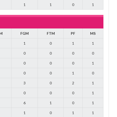
1
1
0
1
M
FGM
FTM
PF
MS
1
0
1
1
0
0
0
0
0
0
0
1
0
0
1
0
3
0
2
1
0
0
0
1
6
1
0
1
1
0
1
1