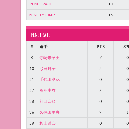
PENETRATE
10
NINETY-ONES
16
PENETRATE
#
選手
PTS
3P
8
寺崎未菜美
7
0
10
弓田舞子
2
0
21
千代田彩花
0
0
27
鯉沼由衣
2
0
28
前田奈緒
0
0
36
久保田里央
9
1
58
杉山遥奈
0
0