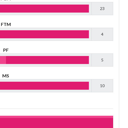
23
FTM
4
PF
5
MS
10