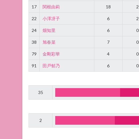
17
関根由莉
18
2
22
小澤冴子
6
2
24
畑知里
6
0
38
旭春菜
7
0
79
金剛彩華
4
0
91
田戸郁乃
6
0
35
2