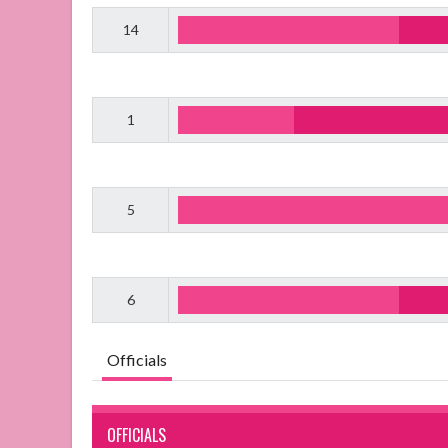
14
1
5
6
Officials
OFFICIALS