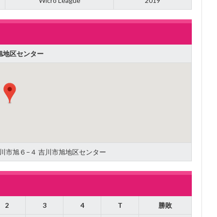
Wicro League
2019
旭地区センター
県吉川市旭６−４ 吉川市旭地区センター
2
3
4
T
勝敗