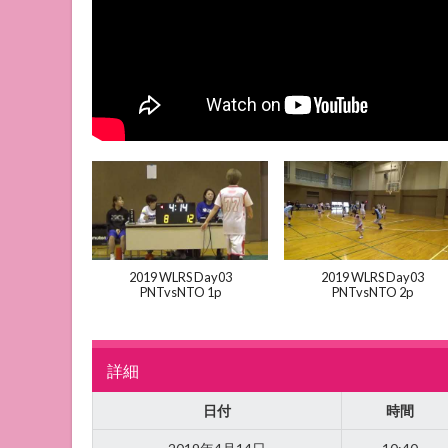
2019 WLRS Day03
2019 WLRS Day03
PNTvsNTO 1p
PNTvsNTO 2p
詳細
日付
時間