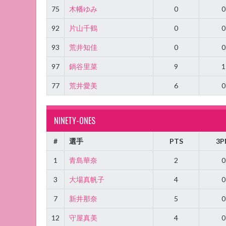
75
木幡ゆみ
0
0
92
片山千鶴
0
0
93
荒井知佳
0
0
97
鍋谷里菜
9
1
77
荒井愛美
6
0
NINETY-ONES
#
選手
PTS
3P
1
青島華奈
2
0
3
大場真帆子
4
0
7
新井那奈
5
0
12
守屋真美
4
0