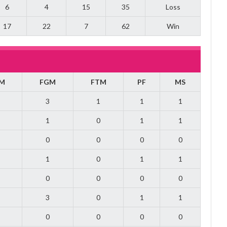
6
4
15
35
Loss
17
22
7
62
Win
M
FGM
FTM
PF
MS
3
1
1
1
1
0
1
1
0
0
0
0
1
0
1
1
0
0
0
0
3
0
1
1
0
0
0
0