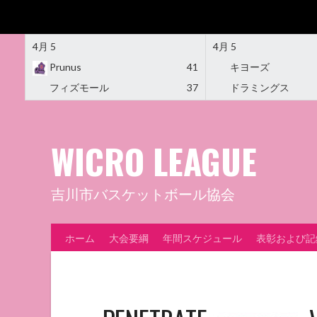
4月 5
4月 5
Prunus
41
キヨーズ
フィズモール
37
ドラミングス
Skip
to
content
WICRO LEAGUE
吉川市バスケットボール協会
ホーム
大会要綱
年間スケジュール
表彰および記