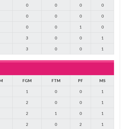
0
0
0
0
0
0
0
0
0
0
1
0
3
0
0
1
3
0
0
1
M
FGM
FTM
PF
MS
1
0
0
1
2
0
0
1
2
1
0
1
2
0
2
1