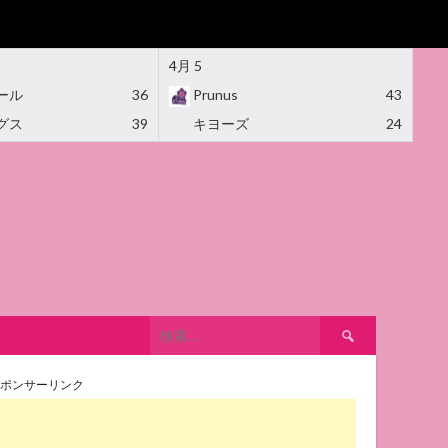
4月 5
ール
36
Prunus
43
グス
39
キヨーズ
24
検
索:
ポンサーリンク