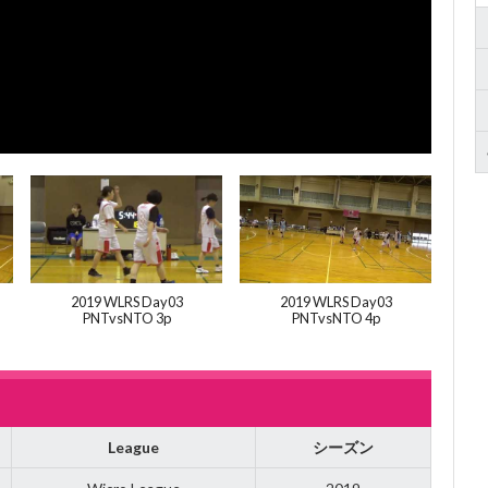
2019 WLRS Day03
2019 WLRS Day03
PNTvsNTO 3p
PNTvsNTO 4p
League
シーズン