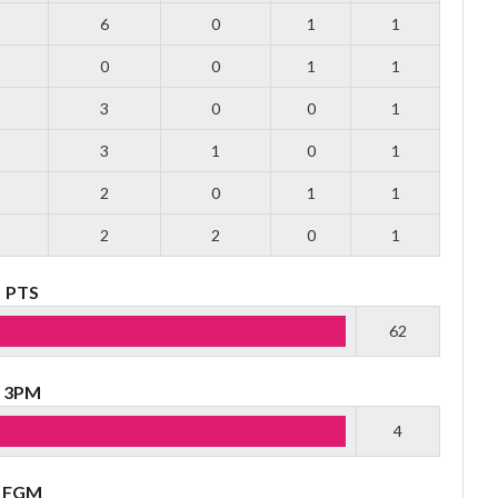
6
0
1
1
0
0
1
1
3
0
0
1
3
1
0
1
2
0
1
1
2
2
0
1
PTS
62
3PM
4
FGM