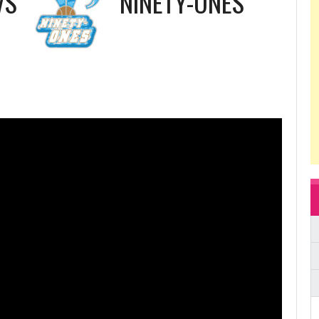
VS
NINETY-ONES