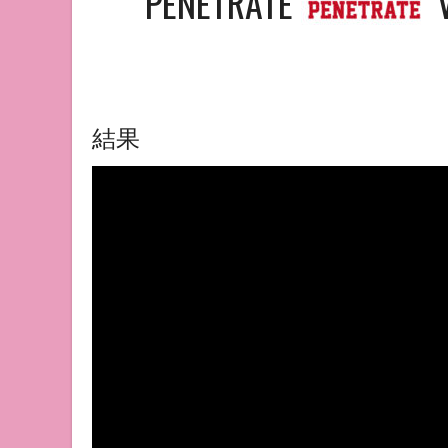
PENETRATE
結果