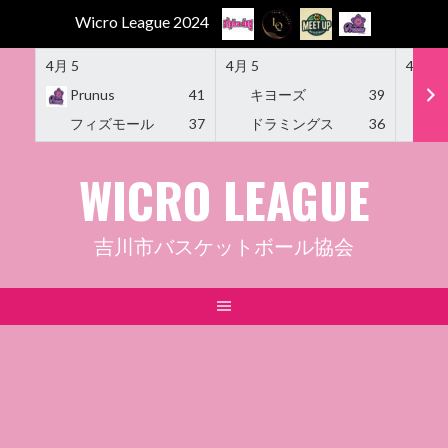
Wicro League 2024
4月 5
4月 5
4月 5
Prunus
41
キヨーズ
39
M
フィズモール
37
ドラミングス
36
Am
Skip
WICRO LEAGUE
to
content
吉川市バスケットボール協会