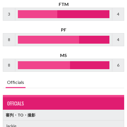
FTM
3
4
PF
8
4
MS
8
6
Officials
OFFICIALS
審判・TO・撮影
Jackie