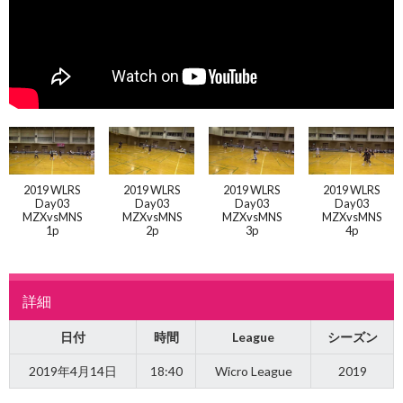
2019 WLRS
2019 WLRS
2019 WLRS
2019 WLRS
Day03
Day03
Day03
Day03
MZXvsMNS
MZXvsMNS
MZXvsMNS
MZXvsMNS
1p
2p
3p
4p
詳細
日付
時間
League
シーズン
2019年4月14日
18:40
Wicro League
2019