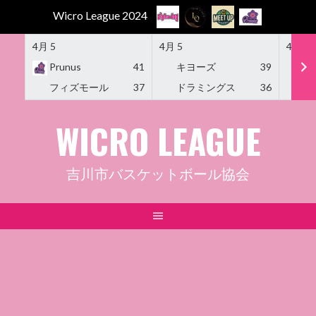
Wicro League 2024
4月 5
4月 5
4月 5
Prunus
41
キヨーズ
39
M
フィズモール
37
ドラミングス
36
Am
Skip
WICRO LEAGUE
to
content
吉川市バスケットボール協会