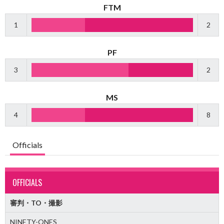
FTM
1
2
PF
3
2
MS
4
8
Officials
OFFICIALS
審判・TO・撮影
NINETY-ONES