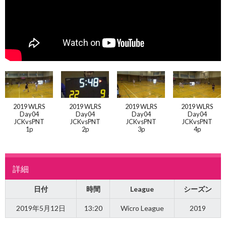
2019 WLRS
2019 WLRS
2019 WLRS
2019 WLRS
Day04
Day04
Day04
Day04
JCKvsPNT
JCKvsPNT
JCKvsPNT
JCKvsPNT
1p
2p
3p
4p
詳細
日付
時間
League
シーズン
2019年5月12日
13:20
Wicro League
2019