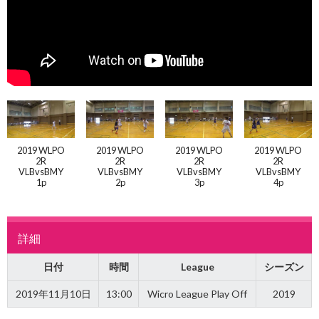
2019 WLPO
2019 WLPO
2019 WLPO
2019 WLPO
2R
2R
2R
2R
VLBvsBMY
VLBvsBMY
VLBvsBMY
VLBvsBMY
1p
2p
3p
4p
詳細
日付
時間
League
シーズン
2019年11月10日
13:00
Wicro League Play Off
2019