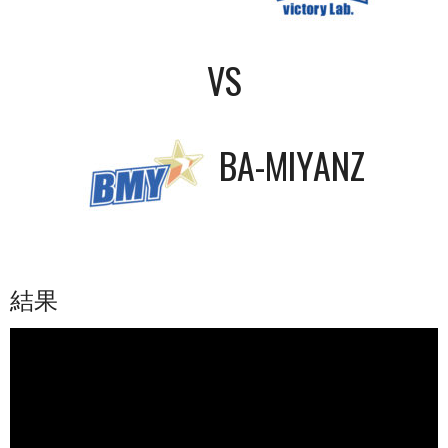
VS
BA-MIYANZ
結果