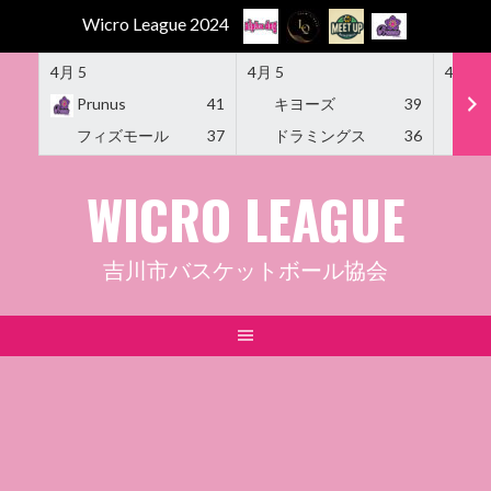
Wicro League 2024
4月 5
4月 5
4月 5
Prunus
41
キヨーズ
39
M
フィズモール
37
ドラミングス
36
Am
Skip
WICRO LEAGUE
to
content
吉川市バスケットボール協会