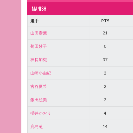
MANISH
選手
PTS
山田泰葉
21
菊田妙子
0
神長加織
37
山崎小由紀
2
古谷夏希
2
飯田絵美
2
櫻井かおり
4
鹿島薫
14