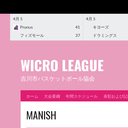
4月 5
4月 5
Prunus
41
キヨーズ
フィズモール
37
ドラミングス
Skip
to
content
WICRO LEAGUE
吉川市バスケットボール協会
ホーム
大会要綱
年間スケジュール
表彰および記
MANISH