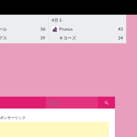
4月 5
ール
36
Prunus
43
グス
39
キヨーズ
24
検
索:
ポンサーリンク