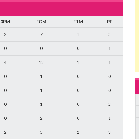
3PM
FGM
FTM
PF
2
7
1
3
0
0
0
1
4
12
1
1
0
1
0
0
0
1
0
0
0
1
0
2
0
2
0
1
2
3
2
3