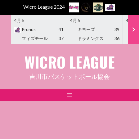
Wicro League 2024
4月 5
4月 5
4月 5
Prunus
41
キヨーズ
39
M
フィズモール
37
ドラミングス
36
Am
Skip
WICRO LEAGUE
to
content
吉川市バスケットボール協会