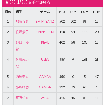
WICRO LEAGUE 選手生涯得点
順位
選手
チーム
PTS
3PM
FGM
FTM
1
加藤春菜
BA-MIYANZ
502
102
89
18
2
住屋景子
K.N.NYOKKI
418
54
118
20
3
野口千沙
REAL
402
58
105
18
都
4
佐藤れい
Jackie
385
9
165
28
な
5
西塚美香
GAMBA
355
0
154
47
6
多嶋晴香
GAMBA
322
79
42
1
7
疋野佑奈
WELS
315
45
81
18