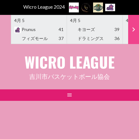
Wicro League 2024
4月 5
4月 5
4月 5
Prunus
41
キヨーズ
39
M
フィズモール
37
ドラミングス
36
Am
Skip
WICRO LEAGUE
to
content
吉川市バスケットボール協会