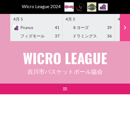
Wicro League 2024
4月 5
4月 5
4月 5
Prunus
41
キヨーズ
39
M
フィズモール
37
ドラミングス
36
Am
Skip
WICRO LEAGUE
to
content
吉川市バスケットボール協会