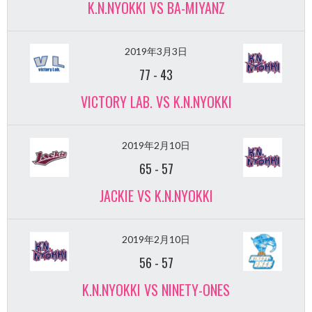
K.N.NYOKKI VS BA-MIYANZ
2019年3月3日
77
-
43
VICTORY LAB. VS K.N.NYOKKI
2019年2月10日
65
-
57
JACKIE VS K.N.NYOKKI
2019年2月10日
56
-
57
K.N.NYOKKI VS NINETY-ONES