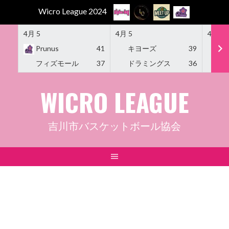
Wicro League 2024
4月 5
4月 5
4月 5
Prunus
41
キヨーズ
39
M
フィズモール
37
ドラミングス
36
Am
Skip
WICRO LEAGUE
to
content
吉川市バスケットボール協会