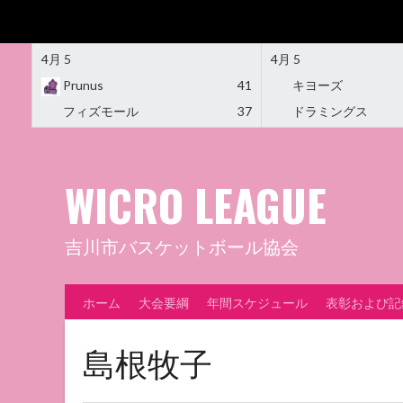
4月 5
4月 5
Prunus
41
キヨーズ
フィズモール
37
ドラミングス
Skip
to
content
WICRO LEAGUE
吉川市バスケットボール協会
ホーム
大会要綱
年間スケジュール
表彰および記
島根牧子