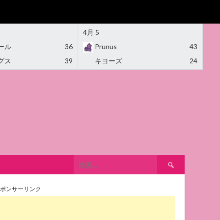
4月 5
ール
36
Prunus
43
グス
39
キヨーズ
24
検
索:
ポンサーリンク