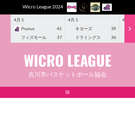
Wicro League 2024
4月 5
4月 5
4月 5
Prunus
41
キヨーズ
39
M
フィズモール
37
ドラミングス
36
Am
Skip
WICRO LEAGUE
to
content
吉川市バスケットボール協会