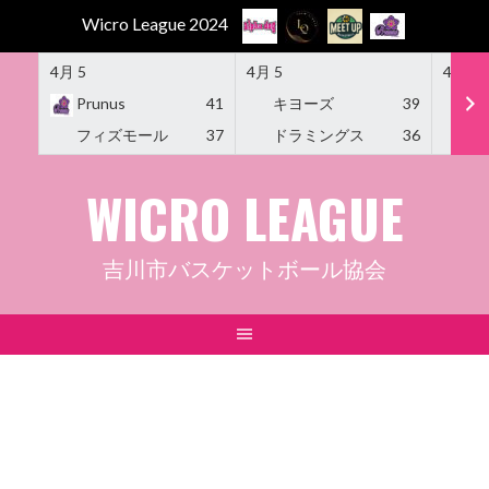
Wicro League 2024
4月 5
4月 5
4月 5
Prunus
41
キヨーズ
39
M
フィズモール
37
ドラミングス
36
Am
Skip
WICRO LEAGUE
to
content
吉川市バスケットボール協会