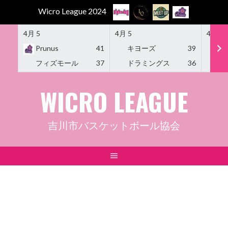
Wicro League 2024
4月 5
4月 5
4月 5
Prunus
41
キヨーズ
39
M
フィズモール
37
ドラミングス
36
Am
Skip
WICRO LEAGUE
to
content
吉川市バスケットボール協会