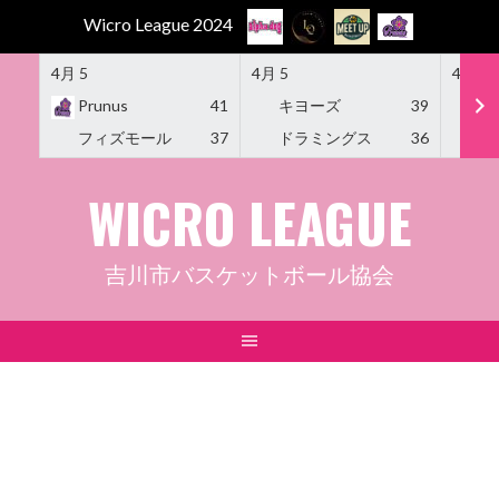
Wicro League 2024
4月 5
4月 5
4月 5
Prunus
41
キヨーズ
39
M
フィズモール
37
ドラミングス
36
Am
Skip
WICRO LEAGUE
to
content
吉川市バスケットボール協会