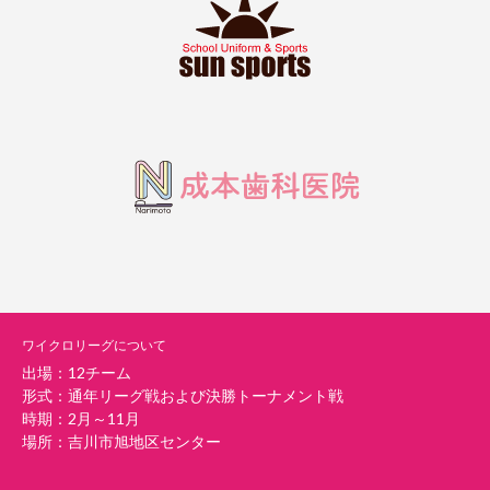
ワイクロリーグについて
出場：12チーム
形式：通年リーグ戦および決勝トーナメント戦
時期：2月～11月
場所：吉川市旭地区センター