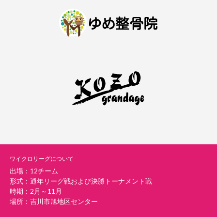
ワイクロリーグについて
出場：12チーム
形式：通年リーグ戦および決勝トーナメント戦
時期：2月～11月
場所：吉川市旭地区センター