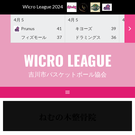
Wicro League 2024
4月 5
4月 5
4月 5
Prunus
41
キヨーズ
39
M
フィズモール
37
ドラミングス
36
Am
Skip
WICRO LEAGUE
to
content
吉川市バスケットボール協会