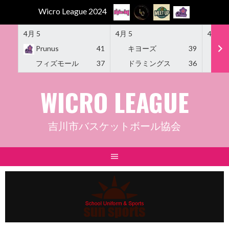
Wicro League 2024
4月 5
4月 5
4月 5
Prunus
41
キヨーズ
39
M
フィズモール
37
ドラミングス
36
Am
Skip
WICRO LEAGUE
to
content
吉川市バスケットボール協会