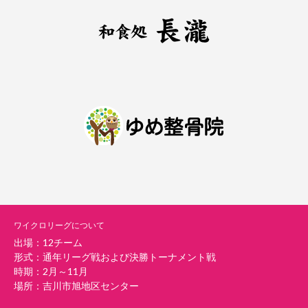
ワイクロリーグについて
出場：12チーム
形式：通年リーグ戦および決勝トーナメント戦
時期：2月～11月
場所：吉川市旭地区センター