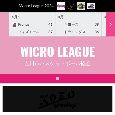
Wicro League 2024
4月 5
4月 5
4月 5
Prunus
41
キヨーズ
39
M
フィズモール
37
ドラミングス
36
Am
Skip
WICRO LEAGUE
to
content
吉川市バスケットボール協会