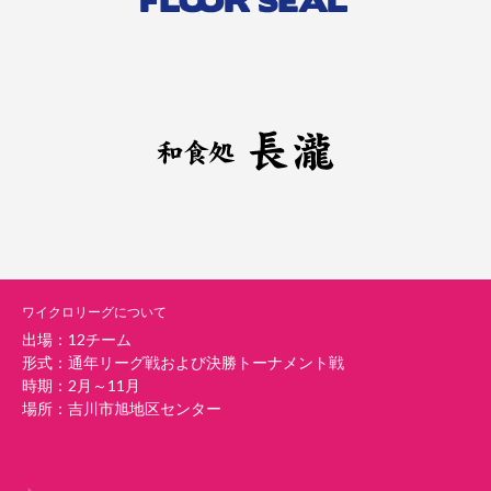
ワイクロリーグについて
出場：12チーム
形式：通年リーグ戦および決勝トーナメント戦
時期：2月～11月
場所：吉川市旭地区センター