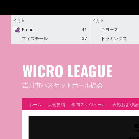
4月 5
4月 5
Prunus
41
キヨーズ
フィズモール
37
ドラミングス
Skip
to
content
WICRO LEAGUE
吉川市バスケットボール協会
ホーム
大会要綱
年間スケジュール
表彰および記