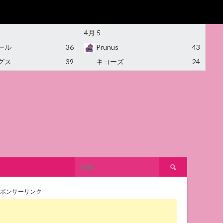
4月 5
ール
36
Prunus
43
グス
39
キヨーズ
24
検
索:
ポンサーリンク