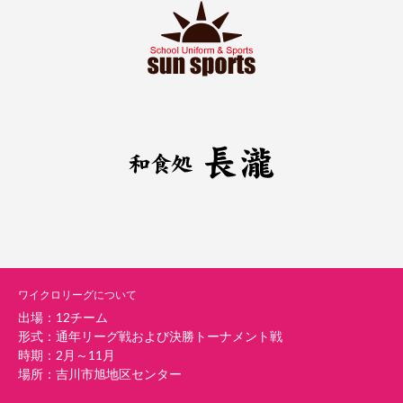
ワイクロリーグについて
出場：12チーム
形式：通年リーグ戦および決勝トーナメント戦
時期：2月～11月
場所：吉川市旭地区センター