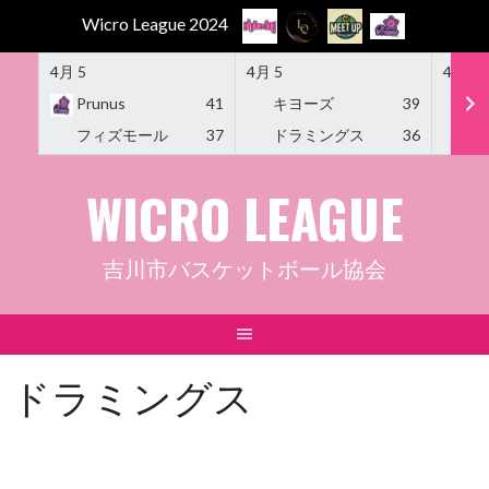
Wicro League 2024
4月 5
4月 5
4月 5
Prunus
41
キヨーズ
39
M
フィズモール
37
ドラミングス
36
Am
Skip
WICRO LEAGUE
to
content
吉川市バスケットボール協会
ドラミングス