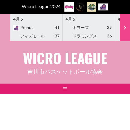
Wicro League 2024
4月 5
4月 5
4月 5
Prunus
41
キヨーズ
39
M
フィズモール
37
ドラミングス
36
Am
Skip
WICRO LEAGUE
to
content
吉川市バスケットボール協会