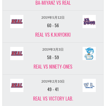
BA-MIYANZ VS REAL
2019年5月12日
60
-
56
REAL VS K.N.NYOKKI
2019年3月3日
58
-
59
REAL VS NINETY-ONES
2019年2月10日
49
-
41
REAL VS VICTORY LAB.